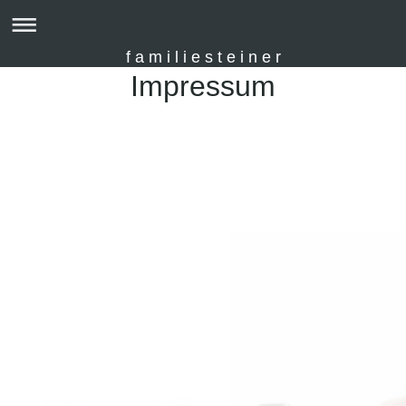
f a m i l i e s t e i n e r
Impressum